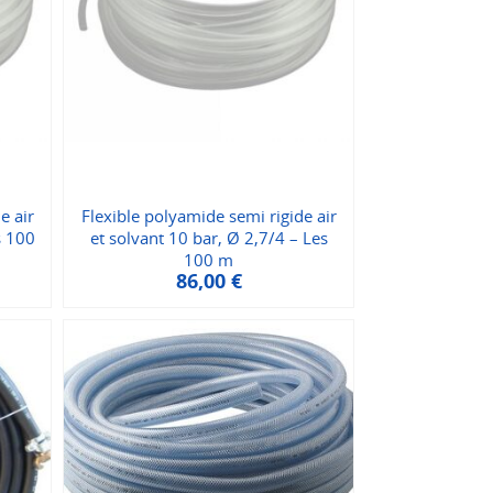
e air
Flexible polyamide semi rigide air
s 100
et solvant 10 bar, Ø 2,7/4 – Les
100 m
86,00
€