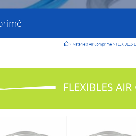
primé
> Matériels Air Comprimé
> FLEXIBLES
FLEXIBLES AI