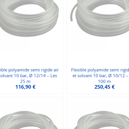
ible polyamide semi rigide air
Flexible polyamide semi rigid
solvant 10 bar, Ø 12/14 – Les
et solvant 10 bar, Ø 10/12 –
25 m
100 m
116,90
€
250,45
€