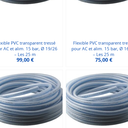
exible PVC transparent tressé
Flexible PVC transparent tr
r AC et alim. 15 bar, Ø 19/26
pour AC et alim. 15 bar, Ø 1
– Les 25 m
– Les 25 m
99,00
€
75,00
€