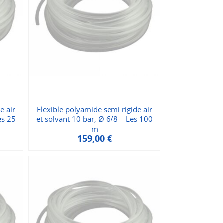
e air
Flexible polyamide semi rigide air
es 25
et solvant 10 bar, Ø 6/8 – Les 100
m
159,00
€