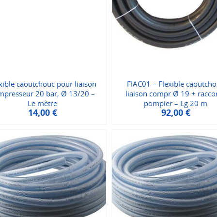
xible caoutchouc pour liaison
FIAC01 – Flexible caoutch
mpresseur 20 bar, Ø 13/20 –
liaison compr Ø 19 + racco
Le mètre
pompier – Lg 20 m
14,00
€
92,00
€