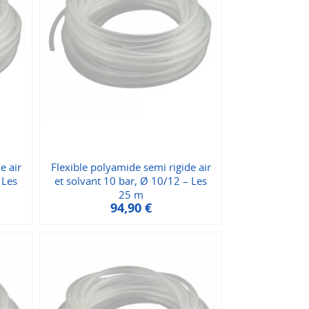
e air
Flexible polyamide semi rigide air
 Les
et solvant 10 bar, Ø 10/12 – Les
25 m
94,90
€