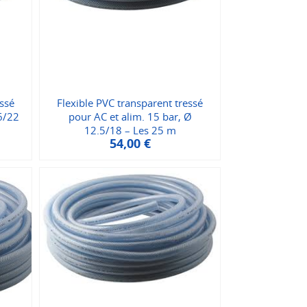
essé
Flexible PVC transparent tressé
6/22
pour AC et alim. 15 bar, Ø
12.5/18 – Les 25 m
54,00
€