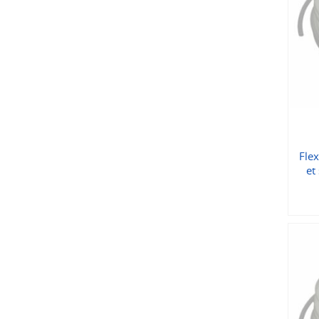
Flex
et