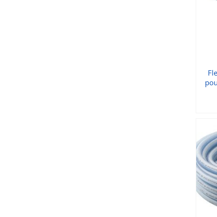
Fl
pou