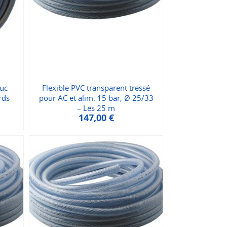
ouc
Flexible PVC transparent tressé
rds
pour AC et alim. 15 bar, Ø 25/33
– Les 25 m
147,00
€