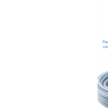
Fle
co