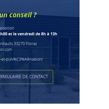
un conseil ?
sposition
h00 et le vendredi de 8h à 13h
ndaults 33270 Floirac
ion.com
r-et-pulv%C3%A9risation/
RMULAIRE DE CONTACT