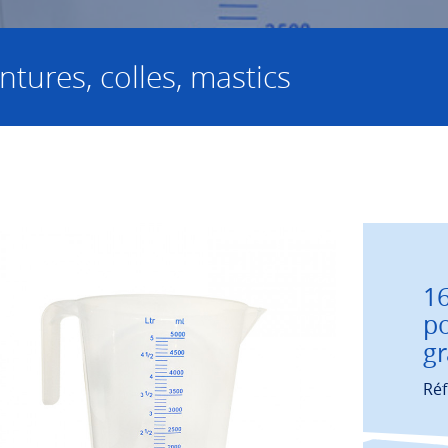
ntures, colles, mastics
16
po
gr
Réf