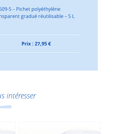
609-5 – Pichet polyéthylène
nsparent gradué réutilisable – 5 L
Prix :
27,95
€
s intéresser