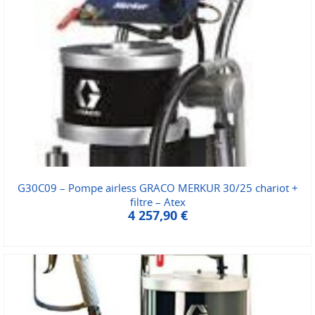
G30C09 – Pompe airless GRACO MERKUR 30/25 chariot +
filtre – Atex
4 257,90
€