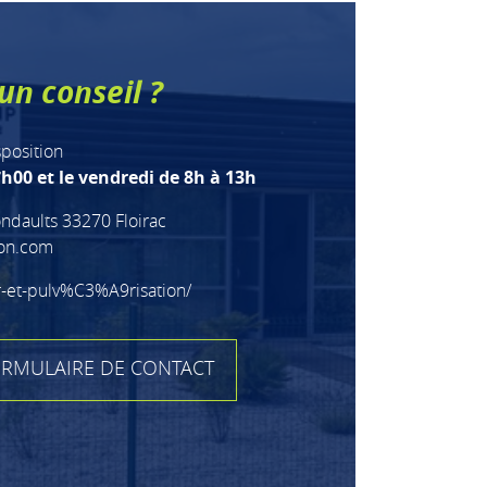
un conseil ?
sposition
h00 et le vendredi de 8h à 13h
ndaults 33270 Floirac
ion.com
r-et-pulv%C3%A9risation/
RMULAIRE DE CONTACT