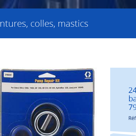
ntures, colles, mastics
24
b
79
Réf