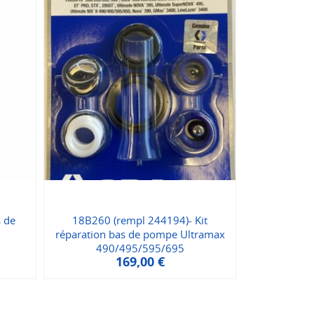
s de
18B260 (rempl 244194)- Kit
réparation bas de pompe Ultramax
490/495/595/695
169,00
€