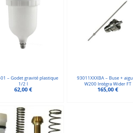
01 – Godet gravité plastique
93011XXXBA – Buse + aigui
1/2 l
W200 Intégra Wider FT
62,00
€
165,00
€