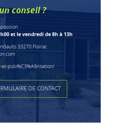
un conseil ?
sposition
h00 et le vendredi de 8h à 13h
ndaults 33270 Floirac
ion.com
r-et-pulv%C3%A9risation/
RMULAIRE DE CONTACT