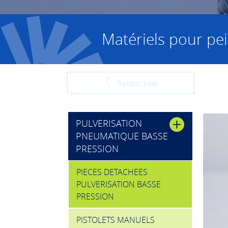
Matériels pour pei
Retour liste
PULVERISATION
PNEUMATIQUE BASSE
PRESSION
PIECES DETACHEES
PULVERISATION BASSE
PRESSION
PISTOLETS MANUELS