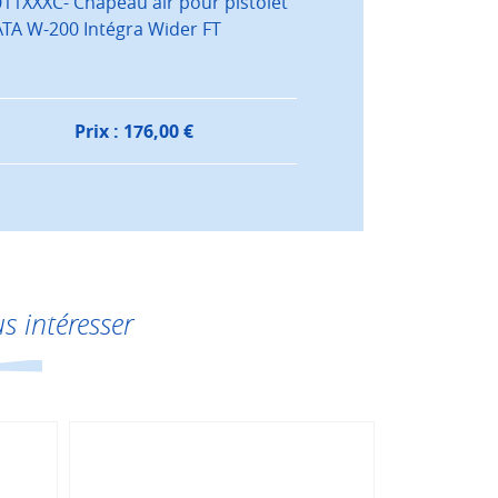
11XXXC- Chapeau air pour pistolet
TA W-200 Intégra Wider FT
Prix :
176,00
€
s intéresser