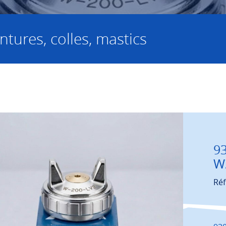
ntures, colles, mastics
9
W2
Réf