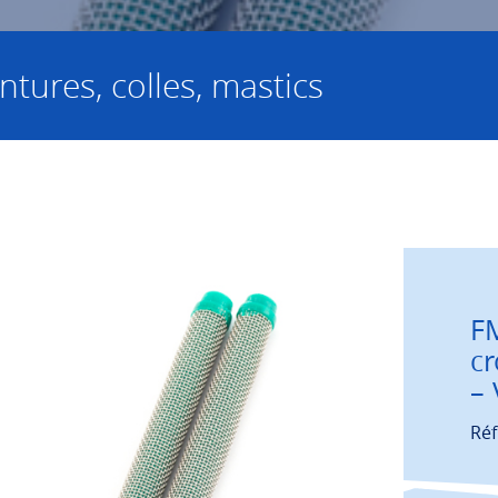
ntures, colles, mastics
FM
cr
– 
Réf