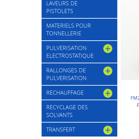
LAVEURS DE
PISTOLETS
MATERIELS POUR
TONNELLERIE
PULVERISATION
ELECTROSTATIQUE
RALLONGES DE
PULVERISATION
RECHAUFFAGE
FM2
RECYCLAGE DES
SOLVANTS
TRANSFERT