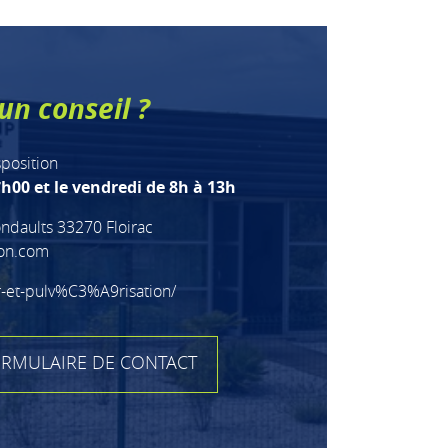
un conseil ?
sposition
h00 et le vendredi de 8h à 13h
ndaults 33270 Floirac
ion.com
r-et-pulv%C3%A9risation/
RMULAIRE DE CONTACT