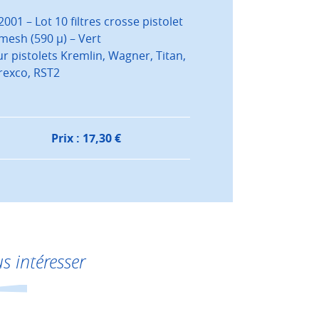
001 – Lot 10 filtres crosse pistolet
mesh (590 µ) – Vert
r pistolets Kremlin, Wagner, Titan,
exco, RST2
Prix :
17,30
€
s intéresser