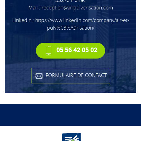
33270 Floirac
Mail :
reception@airpulverisation.com
Linkedin :
https://www.linkedin.com/company/air-et-
pulv%C3%A9risation/
05 56 42 05 02
FORMULAIRE DE CONTACT