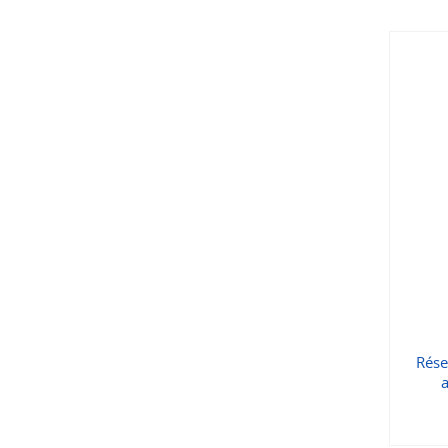
Rése
a