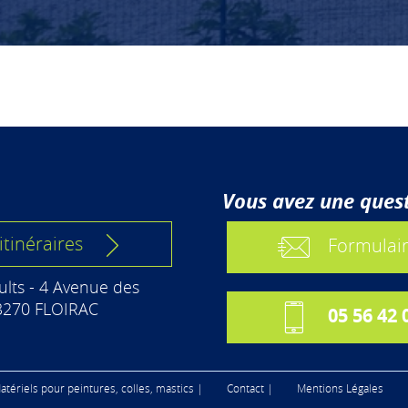
Vous avez une quest
itinéraires
Formulair
lts - 4 Avenue des
3270 FLOIRAC
05 56 42 
atériels pour peintures, colles, mastics |
Contact |
Mentions Légales