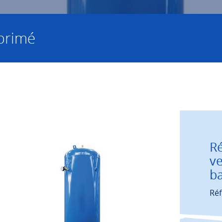
primé
Ré
ve
ba
Réf