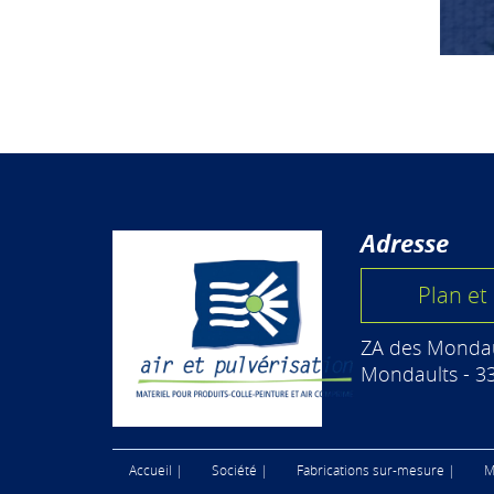
Adresse
Plan et 
ZA des Mondau
Mondaults - 3
Accueil |
Société |
Fabrications sur-mesure |
M