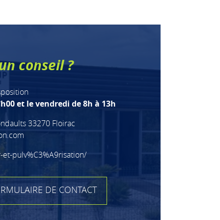
un conseil ?
sposition
h00 et le vendredi de 8h à 13h
ndaults 33270 Floirac
ion.com
r-et-pulv%C3%A9risation/
RMULAIRE DE CONTACT