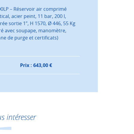
0LP – Réservoir air comprimé
tical, acier peint, 11 bar, 200 l,
rée sortie 1″, H 1570, Ø 446, 55 Kg
vré avec soupape, manomètre,
ne de purge et certificats)
Prix :
643,00
€
s intéresser